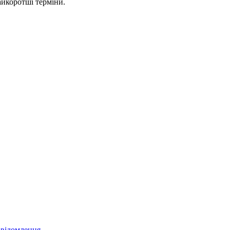
айкоротші терміни.
овідомлення