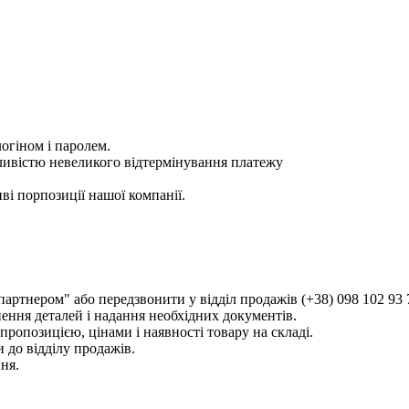
огіном і паролем.
ливістю невеликого відтермінування платежу
і порпозиції нашої компанії.
артнером" або передзвонити у відділ продажів (+38) 098 102 93 
нення деталей і надання необхідних документів.
ропозицією, цінами і наявності товару на складі.
 до відділу продажів.
ня.