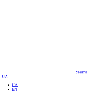
Увійти
UA
UA
EN