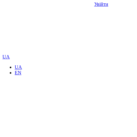
Увійти
UA
UA
EN