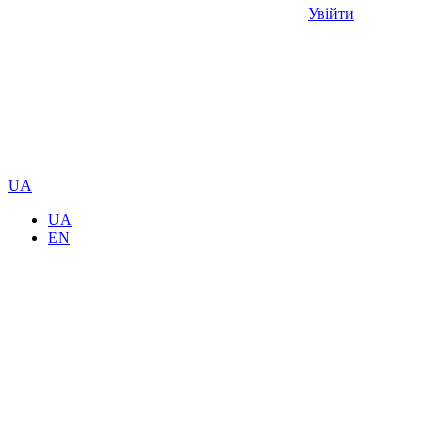
Увійти
UA
UA
EN