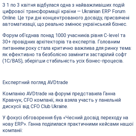
З 1 по 3 квітня відбулася одна з найважливіших подій
цифрової трансформації країни — Ukrainian ERP Forum
Online. Це три дні концентрованого досвіду, присвячені
автоматизації, що реально змінює український бізнес.
Форум об’єднав понад 1000 учасників рівня C-level та
30+ провідних архітекторів та експертів. Головним
питанням року стала критично важлива для ринку тема:
як ефективно та безболісно замінити застарілий софт
(1С/BAS), зберігши стабільність усіх бізнес-процесів.
Експертний погляд AVDtrade
Компанію AVDtrade на форумі представила Ганна
Кравчук, CFO компанії, яка взяла участь у панельній
дискусії від CFO Club Ukraine.
У фокусі обговорення був «Чесний досвід переходу на
нову ERP». Ганна поділилася практичними кейсами нашої
компанії: